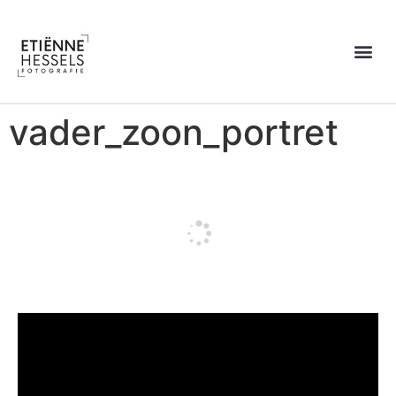
Over Etiënne
vader_zoon_portret