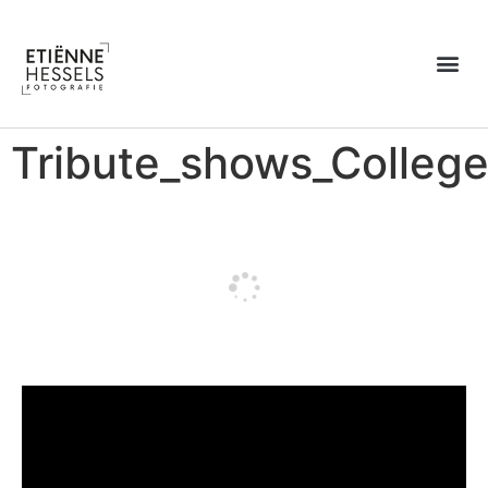
Over Etiënne
Tribute_shows_Colleg