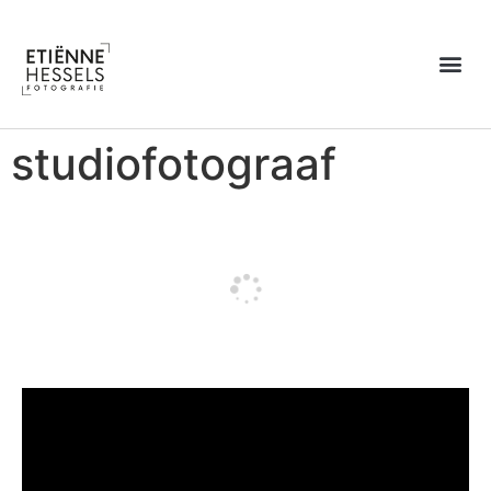
Over Etiënne
studiofotograaf