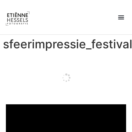
Over Etiënne
sfeerimpressie_festiva