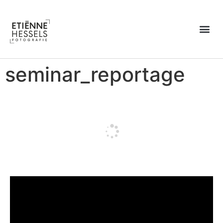
Over Etiënne
seminar_reportage