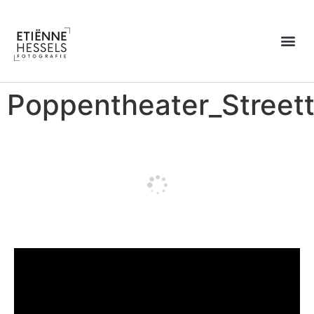
Over Etiënne
Poppentheater_Streett