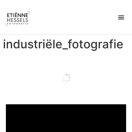
Over Etiënne
industriële_fotografie