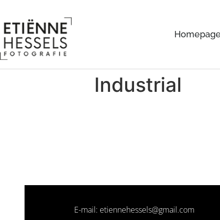
Homepag
Industrial
E-mail: etiennehessels@gmail.com