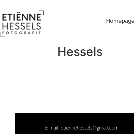
Homepag
Hessels
E-mail: etiennehessels@gmail.com