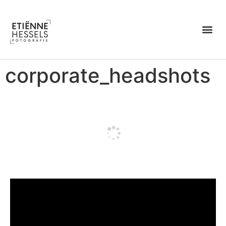
Over Etiënne
corporate_headshots