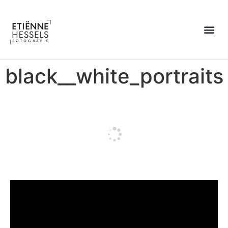
Over Etiënne
black__white_portraits