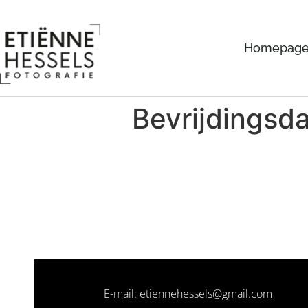
Homepag
Bevrijdingsd
E-mail: etiennehessels@gmail.com