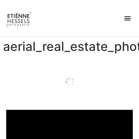
Over Etiënne
aerial_real_estate_ph